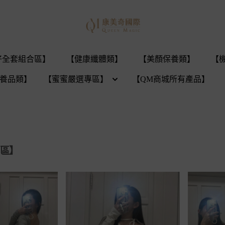
好全套組合區】
【健康纖體類】
【美顏保養類】
【
養品類】
【蜜蜜嚴選專區】
【QM商城所有產品】
區】