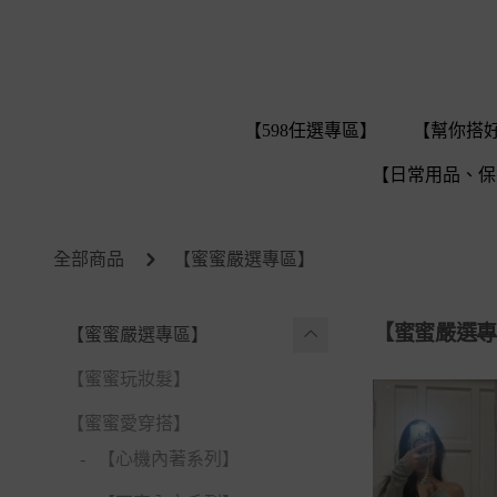
【598任選專區】
【幫你搭
【日常用品、保
全部商品
【蜜蜜嚴選專區】
【蜜蜜嚴選專
【蜜蜜嚴選專區】
【蜜蜜玩妝髮】
【蜜蜜愛穿搭】
-
【心機內著系列】